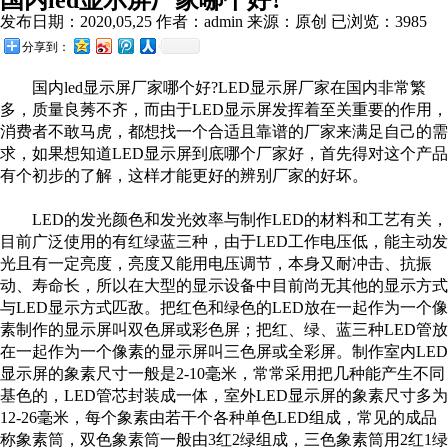
国内led显示屏厂家哪个好?
发布日期：2020,05,25 作者：admin 来源：原创 已浏览：3985
分享到：
国内led显示屏厂家哪个好?LED显示屏厂家在国内非常繁
多，质量良莠不齐，而由于LED显示屏发挥着至关重要的作用，
消费者不敢马虎，都想找一个合适且靠谱的厂家来满足自己的需
求，如果想知道LED显示屏到底哪个厂家好，首先得对这个产品
有个初步的了解，这样才能更好的辨别厂家的好坏。
LED的发光颜色和发光效率与制作LED的材料和工艺有关，
目前广泛使用的有红绿蓝三种，由于LED工作电压低，能主动发
光且有一定亮度，亮度又能用电压调节，本身又耐冲击、抗振
动、寿命长，所以在大型的显示设备中目前尚无其他的显示方式
与LED显示方式匹敌。把红色和绿色的LED放在一起作为一个像
素制作的显示屏叫双色屏或彩色屏；把红、绿、蓝三种LED管放
在一起作为一个像素的显示屏叫三色屏或全彩屏。制作室内LED
显示屏的象素尺寸一般是2-10毫米，常常采用把几种能产生不同
基色的，LED管芯封装成一体，室外LED显示屏的象素尺寸多为
12-26毫米，每个象素由若干个各种单色LED组成，常见的成品
称象素筒，双色象素筒一般由3红2绿组成，三色象素筒用2红1绿